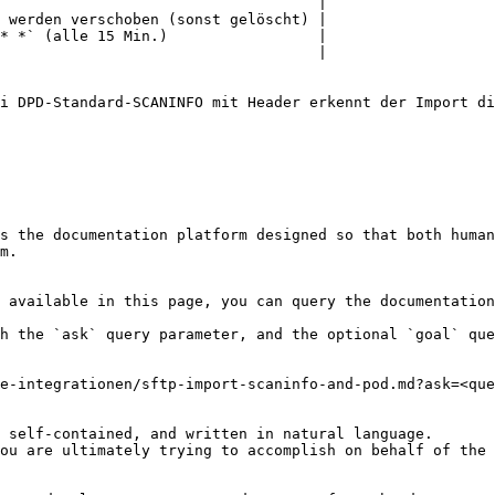
                                    |

 werden verschoben (sonst gelöscht) |

* *` (alle 15 Min.)                 |

                                    |

i DPD-Standard-SCANINFO mit Header erkennt der Import di
s the documentation platform designed so that both human
m.

 available in this page, you can query the documentation
h the `ask` query parameter, and the optional `goal` que
e-integrationen/sftp-import-scaninfo-and-pod.md?ask=<que
 self-contained, and written in natural language.

ou are ultimately trying to accomplish on behalf of the 