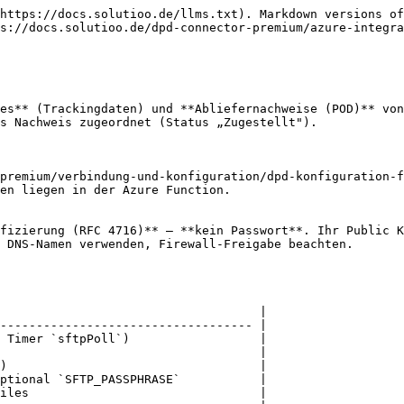
https://docs.solutioo.de/llms.txt). Markdown versions of
s://docs.solutioo.de/dpd-connector-premium/azure-integra
es** (Trackingdaten) und **Abliefernachweise (POD)** von
s Nachweis zugeordnet (Status „Zugestellt").

premium/verbindung-und-konfiguration/dpd-konfiguration-f
en liegen in der Azure Function.

fizierung (RFC 4716)** – **kein Passwort**. Ihr Public K
 DNS-Namen verwenden, Firewall-Freigabe beachten.

                                    |

----------------------------------- |

 Timer `sftpPoll`)                  |

                                    |

)                                   |

ptional `SFTP_PASSPHRASE`           |

iles                                |
