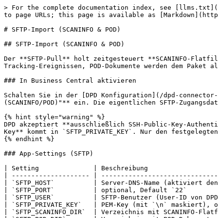
> For the complete documentation index, see [llms.txt](
to page URLs; this page is available as [Markdown](http
# SFTP-Import (SCANINFO & POD)

## SFTP-Import (SCANINFO & POD)

Der **SFTP-Pull** holt zeitgesteuert **SCANINFO-Flatfil
Tracking-Ereignissen, POD-Dokumente werden dem Paket al
### In Business Central aktivieren

Schalten Sie in der [DPD Konfiguration](/dpd-connector-
(SCANINFO/POD)"** ein. Die eigentlichen SFTP-Zugangsdat
{% hint style="warning" %}

DPD akzeptiert **ausschließlich SSH-Public-Key-Authenti
Key** kommt in `SFTP_PRIVATE_KEY`. Nur den festgelegten
{% endhint %}

### App-Settings (SFTP)

| Setting              | Beschreibung                  
| -------------------- | ------------------------------
| `SFTP_HOST`          | Server-DNS-Name (aktiviert den
| `SFTP_PORT`          | optional, Default `22`        
| `SFTP_USER`          | SFTP-Benutzer (User-ID von DPD
| `SFTP_PRIVATE_KEY`   | PEM-Key (mit `\n` maskiert), o
| `SFTP_SCANINFO_DIR`  | Verzeichnis mit SCANINFO-Flatf