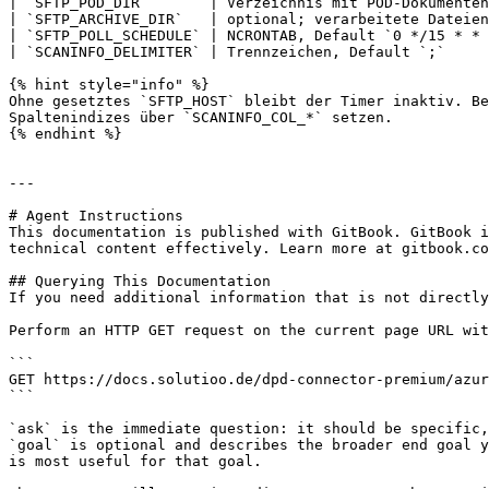
| `SFTP_POD_DIR`       | Verzeichnis mit POD-Dokumenten
| `SFTP_ARCHIVE_DIR`   | optional; verarbeitete Dateien
| `SFTP_POLL_SCHEDULE` | NCRONTAB, Default `0 */15 * * 
| `SCANINFO_DELIMITER` | Trennzeichen, Default `;`     
{% hint style="info" %}

Ohne gesetztes `SFTP_HOST` bleibt der Timer inaktiv. Be
Spaltenindizes über `SCANINFO_COL_*` setzen.

{% endhint %}

---

# Agent Instructions

This documentation is published with GitBook. GitBook i
technical content effectively. Learn more at gitbook.co
## Querying This Documentation

If you need additional information that is not directly
Perform an HTTP GET request on the current page URL wit
```

GET https://docs.solutioo.de/dpd-connector-premium/azur
```

`ask` is the immediate question: it should be specific,
`goal` is optional and describes the broader end goal y
is most useful for that goal.
