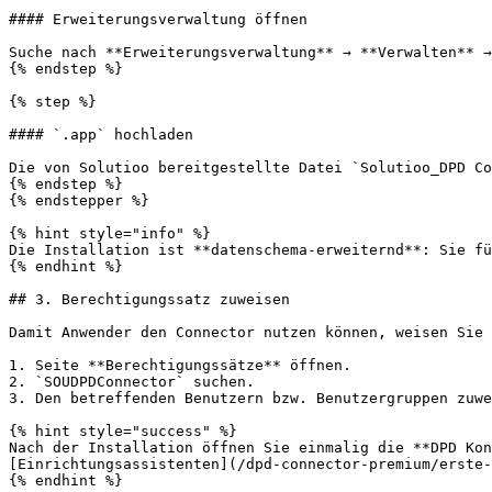
#### Erweiterungsverwaltung öffnen

Suche nach **Erweiterungsverwaltung** → **Verwalten** →
{% endstep %}

{% step %}

#### `.app` hochladen

Die von Solutioo bereitgestellte Datei `Solutioo_DPD Co
{% endstep %}

{% endstepper %}

{% hint style="info" %}

Die Installation ist **datenschema-erweiternd**: Sie fü
{% endhint %}

## 3. Berechtigungssatz zuweisen

Damit Anwender den Connector nutzen können, weisen Sie 
1. Seite **Berechtigungssätze** öffnen.

2. `SOUDPDConnector` suchen.

3. Den betreffenden Benutzern bzw. Benutzergruppen zuwe
{% hint style="success" %}

Nach der Installation öffnen Sie einmalig die **DPD Kon
[Einrichtungsassistenten](/dpd-connector-premium/erste-
{% endhint %}
