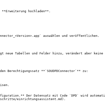
 **Erweiterung hochladen**.

nnector_<Version>.app` auswählen und veröffentlichen.

gt neue Tabellen und Felder hinzu, verändert aber keine 
den Berechtigungssatz **`SOUDPDConnector`** zu:

isen.

figuration.** Der Datensatz mit Code `DPD` wird automati
schritte/einrichtungsassistent.md).
