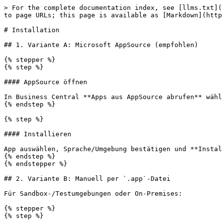
> For the complete documentation index, see [llms.txt](
to page URLs; this page is available as [Markdown](http
# Installation

## 1. Variante A: Microsoft AppSource (empfohlen)

{% stepper %}

{% step %}

#### AppSource öffnen

In Business Central **Apps aus AppSource abrufen** wähl
{% endstep %}

{% step %}

#### Installieren

App auswählen, Sprache/Umgebung bestätigen und **Instal
{% endstep %}

{% endstepper %}

## 2. Variante B: Manuell per `.app`-Datei

Für Sandbox-/Testumgebungen oder On-Premises:

{% stepper %}

{% step %}
