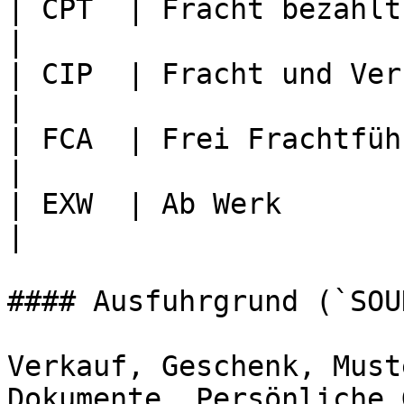
| CPT  | Fracht bezahlt bis                       
|

| CIP  | Fracht und Versicherun
|

| FCA  | Frei Frachtführer                          
|

| EXW  | Ab Werk                                           
|

#### Ausfuhrgrund (`SOU
Verkauf, Geschenk, Must
Dokumente, Persönliche 