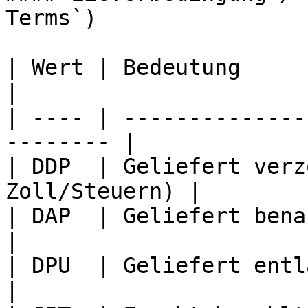
Terms`)

| Wert | Bedeutung                                         
|

| ---- | --------------
-------- |

| DDP  | Geliefert verz
Zoll/Steuern) |

| DAP  | Geliefert benannter Ort          
|

| DPU  | Geliefert entladen                       
|
