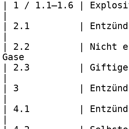
| 1 / 1.1–1.6 | Explosive Stoffe un
|

| 2.1         | Entzündbare Gase                    
|

| 2.2         | Nicht e
Gase                    
| 2.3         | Giftige Gase                                
|

| 3           | Entzündbare flüssige St
|

| 4.1         | Entzündbare feste Stoffe  
|
