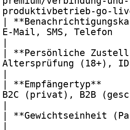
premium/verbindung-und-
produktivbetrieb-go-liv
| **Benachrichtigungska
E-Mail, SMS, Telefon                                                                                                                     
|

| **Persönliche Zustell
Altersprüfung (18+), ID-Check                                                                                 
|

| **Empfängertyp**     
B2C (privat), B2B (geschäftlich)                                                                 
|

| **Gewichtseinheit (Paket)**          | g, kg                                               
|
