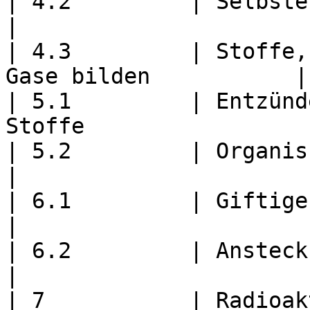
| 4.2         | Selbstentzündliche Stoffe
|

| 4.3         | Stoffe,
Gase bilden           |

| 5.1         | Entzünd
Stoffe                  
| 5.2         | Organische Peroxide             
|

| 6.1         | Giftige Stoffe                          
|

| 6.2         | Ansteckungsgefährlich
|

| 7           | Radioaktive Stoffe               