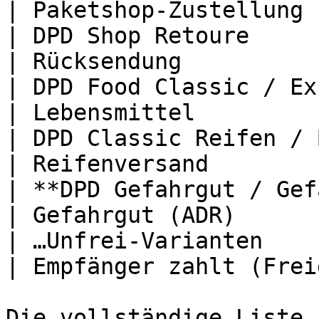
| Paketshop-Zustellung 
| DPD Shop Retoure                                 
| Rücksendung          
| DPD Food Classic / Express / 1
| Lebensmittel         
| DPD Classic Reifen / B2C Reifen  
| Reifenversand        
| **DPD Gefahrgut / Gefahrgut U
| Gefahrgut (ADR)      
| …Unfrei-Varianten                                
| Empfänger zahlt (Frei
Die vollständige Liste 