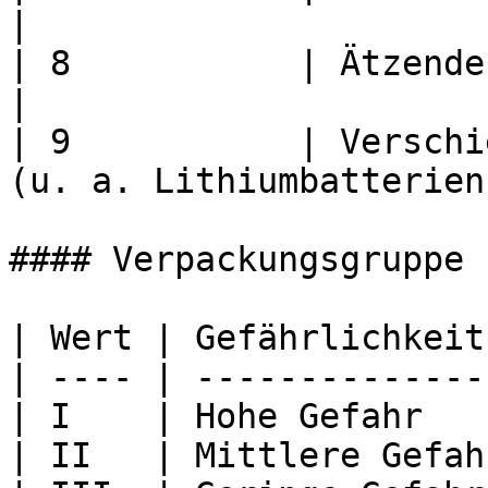
|

| 8           | Ätzende Stoffe                          
|

| 9           | Verschi
(u. a. Lithiumbatterien)
#### Verpackungsgruppe 
| Wert | Gefährlichkeit 
| ---- | ---------------
| I    | Hohe Gefahr    
| II   | Mittlere Gefahr