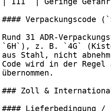
| III  | Geringe Gefahr 
#### Verpackungscode (`
Rund 31 ADR-Verpackungs
`6H`), z. B. `4G` (Kist
aus Stahl, nicht abnehm
Code wird in der Regel 
übernommen.

### Zoll & International
#### Lieferbedingung / 