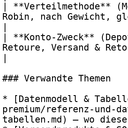
| **Verteilmethode** (M
Robin, nach Gewicht, gleiche Menge                                                            
|

| **Konto-Zweck** (Depo
Retoure, Versand & Retoure                                                                                               
|

### Verwandte Themen

* [Datenmodell & Tabell
premium/referenz-und-da
tabellen.md) – wo diese