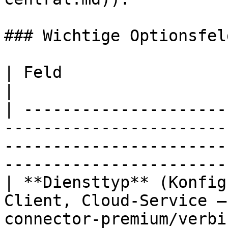
### Wichtige Optionsfeld
| Feld                                 | Werte                                               
|

| ---------------------
-----------------------
-----------------------
-----------------------
| **Diensttyp** (Konfig
Client, Cloud-Service –
connector-premium/verbi