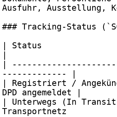
Ausfuhr, Ausstellung, K
### Tracking-Status (`S
| Status                        
|

| ---------------------
------------- |

| Registriert / Angekün
DPD angemeldet |

| Unterwegs (In Transit
Transportnetz           