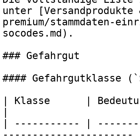
unter [Versandprodukte 
premium/stammdaten-einr
socodes.md).

### Gefahrgut

#### Gefahrgutklasse (`
| Klasse      | Bedeutung                                          
|

| ----------- | -------
---------------------- |