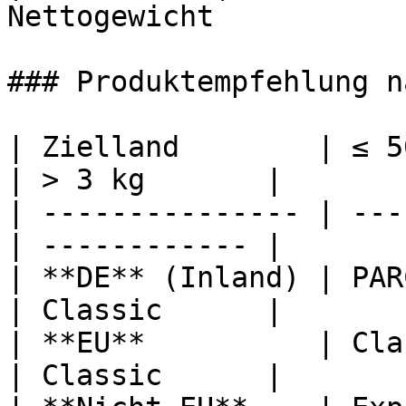
Nettogewicht           
### Produktempfehlung n
| Zielland        | ≤ 500 g
| > 3 kg       |

| --------------- | ---
| ------------ |

| **DE** (Inland) | PAR
| Classic      |

| **EU**          | Cla
| Classic      |
