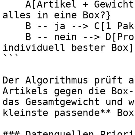
    A[Artikel + Gewicht des Auftrags] --> B{Passt 
alles in eine Box?}

    B -- ja --> C[1 Paket mit allen Artikeln]

    B -- nein --> D[Pro Stück ein Paket mit 
individuell bester Box]

```

Der Algorithmus prüft a
Artikels gegen die Box-
das Gesamtgewicht und w
kleinste passende** Box.
### Datenquellen-Priorit