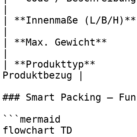
|

| **Innenmaße (L/B/H)**   |
|

| **Max. Gewicht**       
|

| **Produkttyp**       
Produktbezug |

### Smart Packing – Fun
```mermaid

flowchart TD
