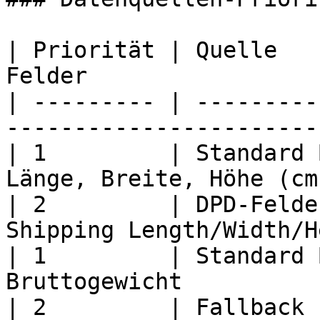
| Priorität | Quelle   
Felder                 
| --------- | ---------
-----------------------
| 1         | Standard 
Länge, Breite, Höhe (cm
| 2         | DPD-Felde
Shipping Length/Width/H
| 1         | Standard 
Bruttogewicht          
| 2         | Fallback 