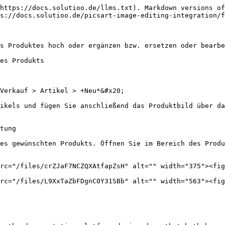
https://docs.solutioo.de/llms.txt). Markdown versions of
s://docs.solutioo.de/picsart-image-editing-integration/f
s Produktes hoch oder ergänzen bzw. ersetzen oder bearbe
es Produkts

Verkauf > Artikel > +Neu*&#x20;

ikels und fügen Sie anschließend das Produktbild über da
tung

es gewünschten Produkts. Öffnen Sie im Bereich des Produ
rc="/files/crZJaF7NCZQXAtfapZsH" alt="" width="375"><fig
rc="/files/L9XxTaZbFDgnC0Y31SBb" alt="" width="563"><fig