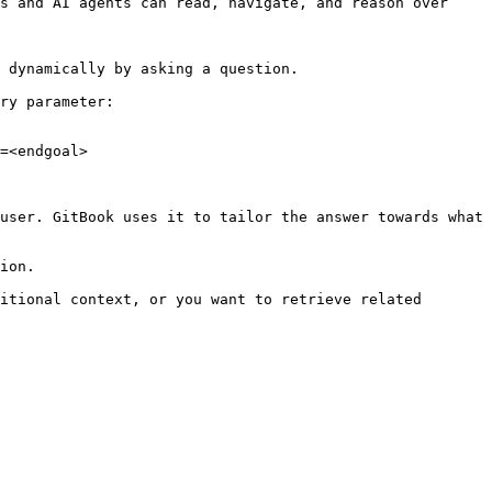
s and AI agents can read, navigate, and reason over 
 dynamically by asking a question.

ry parameter:

=<endgoal>

user. GitBook uses it to tailor the answer towards what 
ion.

itional context, or you want to retrieve related 