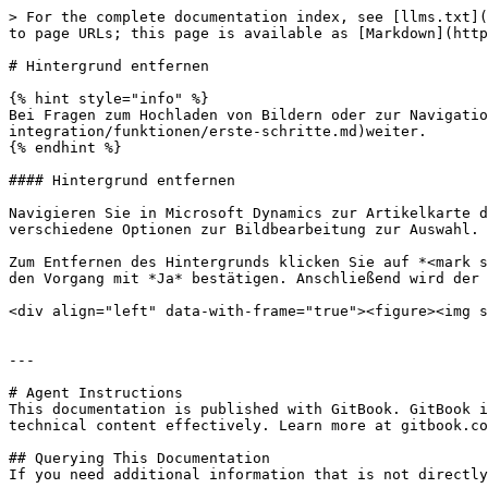
> For the complete documentation index, see [llms.txt](
to page URLs; this page is available as [Markdown](http
# Hintergrund entfernen

{% hint style="info" %}

Bei Fragen zum Hochladen von Bildern oder zur Navigatio
integration/funktionen/erste-schritte.md)weiter.

{% endhint %}

#### Hintergrund entfernen

Navigieren Sie in Microsoft Dynamics zur Artikelkarte d
verschiedene Optionen zur Bildbearbeitung zur Auswahl.

Zum Entfernen des Hintergrunds klicken Sie auf *<mark s
den Vorgang mit *Ja* bestätigen. Anschließend wird der 
<div align="left" data-with-frame="true"><figure><img s
---

# Agent Instructions

This documentation is published with GitBook. GitBook i
technical content effectively. Learn more at gitbook.co
## Querying This Documentation

If you need additional information that is not directly