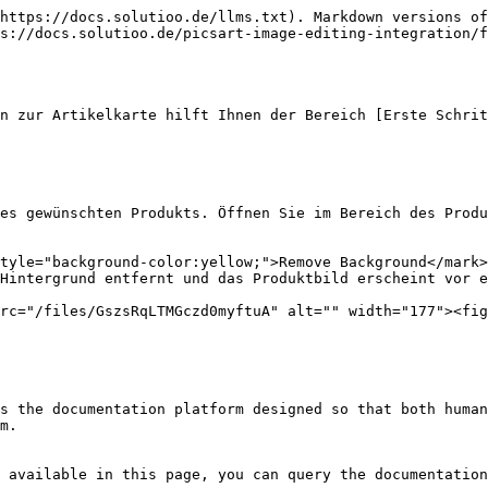
https://docs.solutioo.de/llms.txt). Markdown versions of
s://docs.solutioo.de/picsart-image-editing-integration/f
n zur Artikelkarte hilft Ihnen der Bereich [Erste Schrit
es gewünschten Produkts. Öffnen Sie im Bereich des Produ
tyle="background-color:yellow;">Remove Background</mark>
Hintergrund entfernt und das Produktbild erscheint vor e
rc="/files/GszsRqLTMGczd0myftuA" alt="" width="177"><fig
s the documentation platform designed so that both human
m.

 available in this page, you can query the documentation