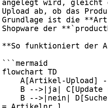
angelegt wird, gleicht 
Upload ab, ob das Produ
Grundlage ist die **Art
Shopware der **`product
**So funktioniert der A
```mermaid

flowchart TD

    A[Artikel-Upload] --> B{Web-ID vorhanden?}

    B -->|ja| C[Update per PATCH]

    B -->|nein| D[Suche in Shopware: productNumber 
= Artikelnr.]
