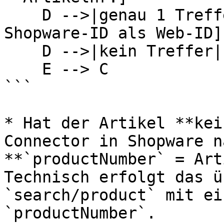
    D -->|genau 1 Treffer| E[Übernahme der 
Shopware-ID als Web-ID]

    D -->|kein Treffer| F[Neuanlage per POST]

    E --> C

```

* Hat der Artikel **kei
Connector in Shopware n
**`productNumber` = Art
Technisch erfolgt das ü
`search/product` mit ei
`productNumber`.
