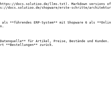
https://docs.solutioo.de/llms.txt). Markdown versions of
s://docs.solutioo.de/shopware/erste-schritte/architektur
 als **führendes ERP-System** mit Shopware 6 als **Onlin
n.

Datenquelle** für Artikel, Preise, Bestände und Kunden.

rt **Bestellungen** zurück.
