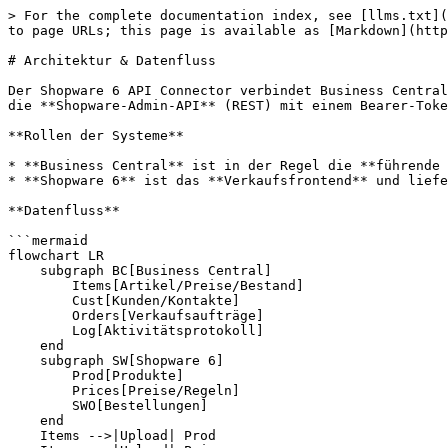
> For the complete documentation index, see [llms.txt](
to page URLs; this page is available as [Markdown](http
# Architektur & Datenfluss

Der Shopware 6 API Connector verbindet Business Central
die **Shopware-Admin-API** (REST) mit einem Bearer-Toke
**Rollen der Systeme**

* **Business Central** ist in der Regel die **führende 
* **Shopware 6** ist das **Verkaufsfrontend** und liefe
**Datenfluss**

```mermaid

flowchart LR

    subgraph BC[Business Central]

        Items[Artikel/Preise/Bestand]

        Cust[Kunden/Kontakte]

        Orders[Verkaufsaufträge]

        Log[Aktivitätsprotokoll]

    end

    subgraph SW[Shopware 6]

        Prod[Produkte]

        Prices[Preise/Regeln]

        SWO[Bestellungen]

    end

    Items -->|Upload| Prod
