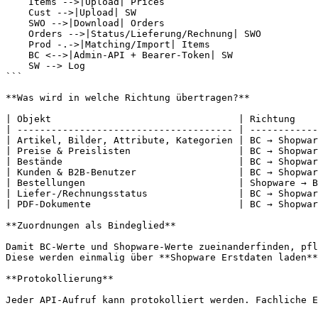
    Items -->|Upload| Prices

    Cust -->|Upload| SW

    SWO -->|Download| Orders

    Orders -->|Status/Lieferung/Rechnung| SWO

    Prod -.->|Matching/Import| Items

    BC <-->|Admin-API + Bearer-Token| SW

    SW --> Log

```

**Was wird in welche Richtung übertragen?**

| Objekt                                 | Richtung    
| -------------------------------------- | ------------
| Artikel, Bilder, Attribute, Kategorien | BC → Shopwar
| Preise & Preislisten                   | BC → Shopwar
| Bestände                               | BC → Shopwar
| Kunden & B2B-Benutzer                  | BC → Shopwar
| Bestellungen                           | Shopware → B
| Liefer-/Rechnungsstatus                | BC → Shopwar
| PDF-Dokumente                          | BC → Shopwar
**Zuordnungen als Bindeglied**

Damit BC-Werte und Shopware-Werte zueinanderfinden, pfl
Diese werden einmalig über **Shopware Erstdaten laden**
**Protokollierung**

Jeder API-Aufruf kann protokolliert werden. Fachliche E