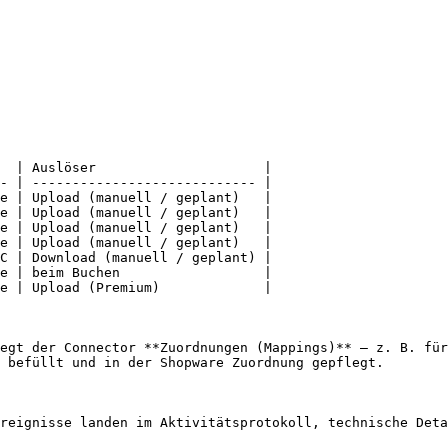
  | Auslöser                     |

- | ---------------------------- |

e | Upload (manuell / geplant)   |

e | Upload (manuell / geplant)   |

e | Upload (manuell / geplant)   |

e | Upload (manuell / geplant)   |

C | Download (manuell / geplant) |

e | beim Buchen                  |

e | Upload (Premium)             |

egt der Connector **Zuordnungen (Mappings)** – z. B. für
 befüllt und in der Shopware Zuordnung gepflegt.

reignisse landen im Aktivitätsprotokoll, technische Deta