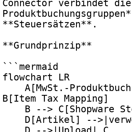
Connector verbindet die
Produktbuchungsgruppen*
**Steuersätzen**.

**Grundprinzip**

```mermaid

flowchart LR

    A[MwSt.-Produktbuchungsgruppe in BC] --> 
B[Item Tax Mapping]

    B --> C[Shopware Steuersatz taxId]

    D[Artikel] -->|verweist auf| A

    D -->|Upload| C
