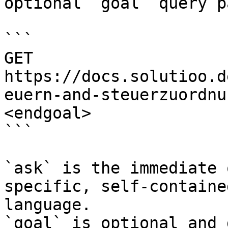
optional `goal` query p
```

GET 
https://docs.solutioo.d
euern-and-steuerzuordnu
<endgoal>

```

`ask` is the immediate 
specific, self-containe
language.

`goal` is optional and 