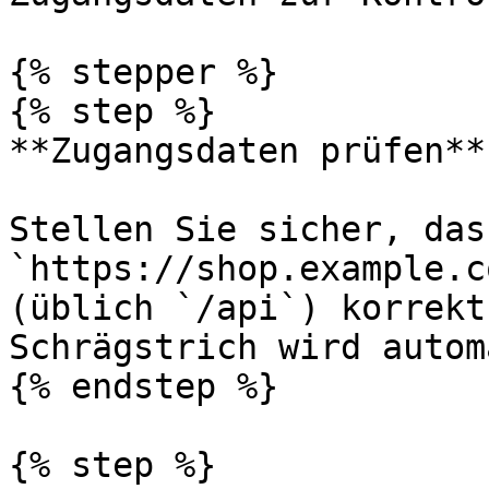
{% stepper %}

{% step %}

**Zugangsdaten prüfen**

Stellen Sie sicher, das
`https://shop.example.c
(üblich `/api`) korrekt
Schrägstrich wird autom
{% endstep %}

{% step %}
