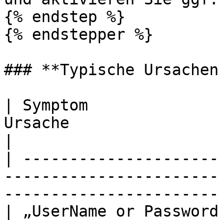
{% endstep %}

{% endstepper %}

### **Typische Ursachen
| Symptom              
Ursache                           | Lösung       
|

| ---------------------
-----------------------
-----------------------
| „UserName or Password