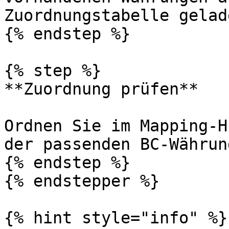
Zuordnungstabelle gelade
{% endstep %}

{% step %}

**Zuordnung prüfen**

Ordnen Sie im Mapping-H
der passenden BC-Währun
{% endstep %}

{% endstepper %}

{% hint style="info" %}
