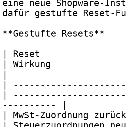
eine neue Shopware-Inst
dafür gestufte Reset-Fu
**Gestufte Resets**

| Reset                                            
| Wirkung                                                    
|

| ---------------------
| ---------------------
---------- |

| MwSt-Zuordnung zurücksetzen           
| Steuerzuordnungen neu aufbauen            