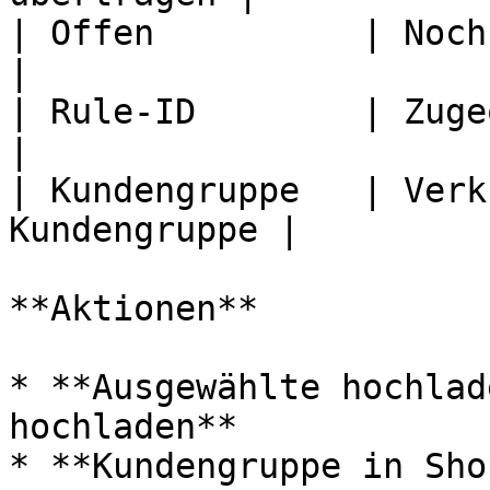
| Offen          | Noch zu übert
|

| Rule-ID        | Zugeo
|

| Kundengruppe   | Verk
Kundengruppe |

**Aktionen**

* **Ausgewählte hochlad
hochladen**

* **Kundengruppe in Sho